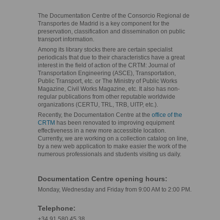
The Documentation Centre of the Consorcio Regional de
Transportes de Madrid is a key component for the
preservation, classification and dissemination on public
transport information.
Among its library stocks there are certain specialist
periodicals that due to their characteristics have a great
interest in the field of action of the CRTM: Journal of
Transportation Engineering (ASCE), Transportation,
Public Transport, etc. or The Ministry of Public Works
Magazine, Civil Works Magazine, etc. It also has non-
regular publications from other reputable worldwide
organizations (CERTU, TRL, TRB, UITP, etc.).
Recently, the Documentation Centre at the
office of the
CRTM
has been renovated to improving equipment
effectiveness in a new more accessible location.
Currently, we are working on a collection catalog on line,
by a new web application to make easier the work of the
numerous professionals and students visiting us daily.
Documentation Centre opening hours:
Monday, Wednesday and Friday from 9:00 AM to 2:00 PM.
Telephone:
+34 91 580 45 38