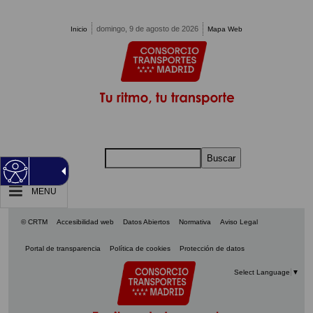
Pasar al contenido principal
domingo, 9 de agosto de 2026
Inicio
Mapa Web
Buscar
MENU
© CRTM
Accesibilidad web
Datos Abiertos
Normativa
Aviso Legal
Portal de transparencia
Política de cookies
Protección de datos
Select Language
▼