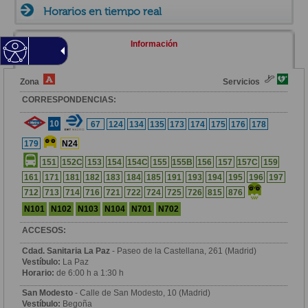
Horarios en tiempo real
Información
Zona
Servicios
CORRESPONDENCIAS:
10
67
124
134
135
173
174
175
176
178
179
N24
151
152C
153
154
154C
155
155B
156
157
157C
159
161
171
181
182
183
184
185
191
193
194
195
196
197
712
713
714
716
721
722
724
725
726
815
876
N101
N102
N103
N104
N701
N702
ACCESOS:
Cdad. Sanitaria La Paz
- Paseo de la Castellana, 261 (Madrid)
Vestíbulo:
La Paz
Horario:
de 6:00 h a 1:30 h
San Modesto
- Calle de San Modesto, 10 (Madrid)
Vestíbulo:
Begoña