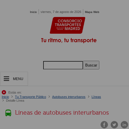
Pasar al contenido principal
viernes, 7 de agosto de 2026
Inicio
Mapa Web
Buscar
MENU
Estás en:
Inicio
Tu Transporte Público
Autobuses interurbanos
Líneas
Detalle Línea
Líneas de autobuses interurbanos