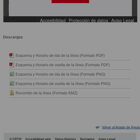
Descargas
Esquema y Horario de ida de la línea (Formato PDF)
Esquema y Horario de vuelta de la línea (Formato PDF)
Esquema y Horario de ida de la línea (Formato PNG)
Esquema y Horario de vuelta de la línea (Formato PNG)
Recorrido de la línea (Formato KMZ)
Volver al listado de líneas
© CRTM
Accesibilidad web
Datos Abiertos
Normativa
Aviso Legal