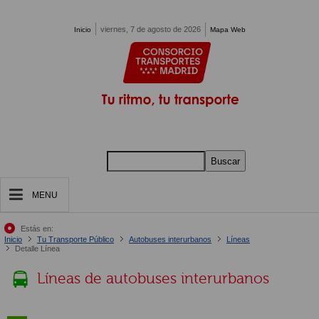
Pasar al contenido principal
viernes, 7 de agosto de 2026
Inicio
Mapa Web
Buscar
MENU
Estás en:
Inicio
Tu Transporte Público
Autobuses interurbanos
Líneas
Detalle Línea
Líneas de autobuses interurbanos