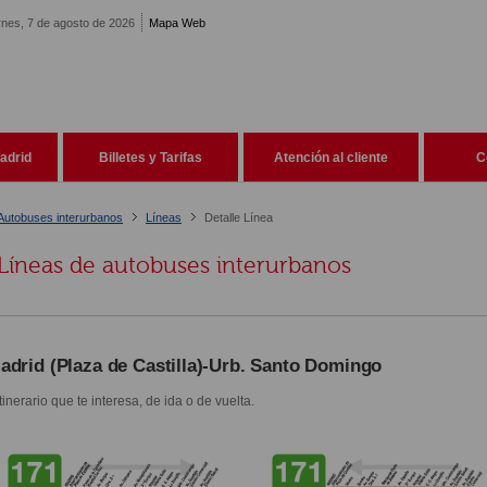
rnes, 7 de agosto de 2026
Mapa Web
adrid
Billetes y Tarifas
Atención al cliente
C
Autobuses interurbanos
Líneas
Detalle Línea
Líneas de autobuses interurbanos
adrid (Plaza de Castilla)-Urb. Santo Domingo
itinerario que te interesa, de ida o de vuelta.