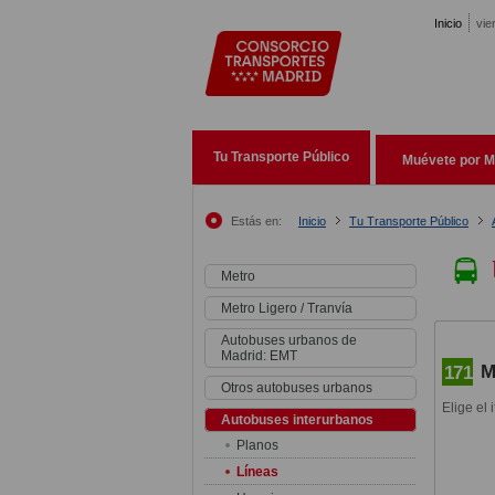
Pasar al contenido principal
Inicio
vie
Tu Transporte Público
Muévete por M
Estás en:
Inicio
Tu Transporte Público
Metro
Metro Ligero / Tranvía
Autobuses urbanos de
Madrid: EMT
M
171
Otros autobuses urbanos
Elige el 
Autobuses interurbanos
Planos
Líneas