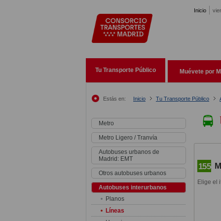
Pasar al contenido principal
Inicio
vie
Tu Transporte Público
Muévete por M
Estás en:
Inicio
Tu Transporte Público
Metro
Metro Ligero / Tranvía
Autobuses urbanos de
Madrid: EMT
M
155
Otros autobuses urbanos
Elige el 
Autobuses interurbanos
Planos
Líneas