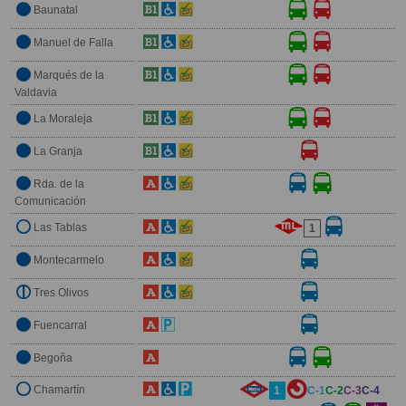
Baunatal
Manuel de Falla
Marqués de la
Valdavia
La Moraleja
La Granja
Rda. de la
Comunicación
Las Tablas
1
Montecarmelo
Tres Olivos
Fuencarral
Begoña
Chamartín
1
C-1
C-2
C-3
C-4