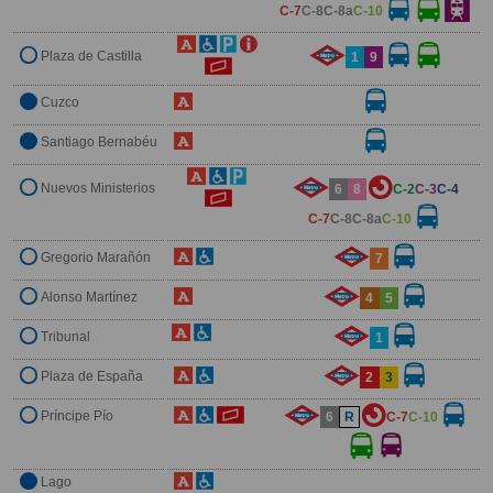
C-7
C-8
C-8a
C-10
Plaza de Castilla
1
9
Cuzco
Santiago Bernabéu
Nuevos Ministerios
6
8
C-2
C-3
C-4
C-7
C-8
C-8a
C-10
Gregorio Marañón
7
Alonso Martínez
4
5
Tribunal
1
Plaza de España
2
3
Príncipe Pío
6
R
C-7
C-10
Lago