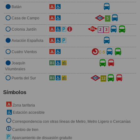
Batán
Casa de Campo
5
Colonia Jardín
2
3
Aviación Española
Cuatro Vientos
C-5
Joaquín
Vilumbrales
Puerta del Sur
12
Símbolos
Zona tarifaria
Estación accesible
Correspondencia con otras líneas de Metro, Metro Ligero o Cercanías
Cambio de tren
Aparcamiento de disuasión gratuito