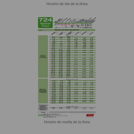
Horario de ida de la línea
Horario de vuelta de la línea