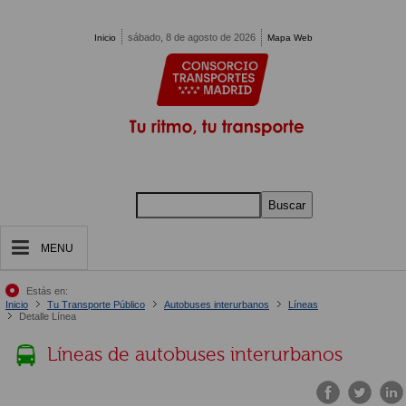
Pasar al contenido principal
sábado, 8 de agosto de 2026
Inicio
Mapa Web
Buscar
MENU
Estás en:
Inicio
Tu Transporte Público
Autobuses interurbanos
Líneas
Detalle Línea
Líneas de autobuses interurbanos