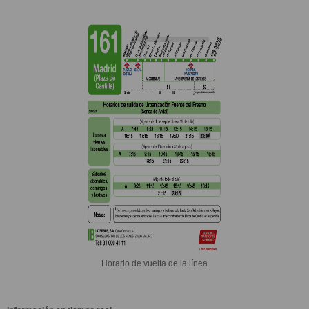
Horario de vuelta de la línea