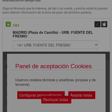
Información en tiempo real
Elige el itinerario que te interesa, de ida o de vuelta, y pincha sobre tu parada
para obtener información de la hora de paso del próximo autobús.