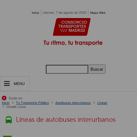
Pasar al contenido principal
viernes, 7 de agosto de 2026
Inicio
Mapa Web
Buscar
MENU
Estás en:
Inicio
Tu Transporte Público
Autobuses interurbanos
Líneas
Detalle Línea
Líneas de autobuses interurbanos