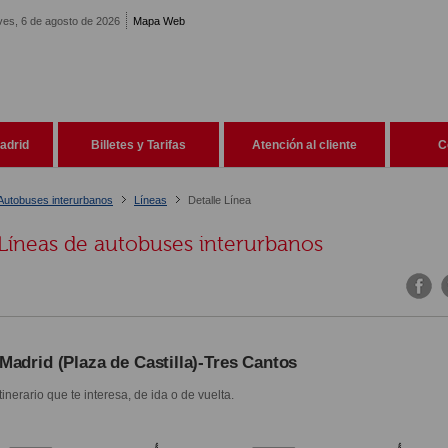
ves, 6 de agosto de 2026
Mapa Web
adrid
Billetes y Tarifas
Atención al cliente
C
Autobuses interurbanos
Líneas
Detalle Línea
Líneas de autobuses interurbanos
Madrid (Plaza de Castilla)-Tres Cantos
itinerario que te interesa, de ida o de vuelta.