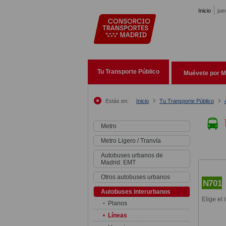
Pasar al contenido principal
Inicio
jue
Tu Transporte Público
Muévete por M
Estás en:
Inicio
Tu Transporte Público
Metro
Metro Ligero / Tranvía
Autobuses urbanos de
Madrid: EMT
Otros autobuses urbanos
N701
Autobuses interurbanos
Elige el 
Planos
Líneas