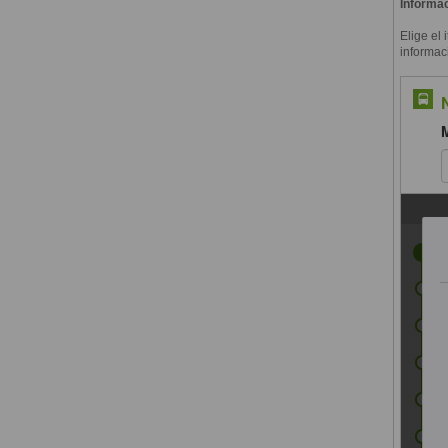
Informac
Elige el 
informac