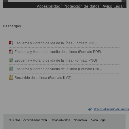
Descargas
Esquema y Horario de ida de la línea (Formato PDF)
Esquema y Horario de vuelta de la línea (Formato PDF)
Esquema y Horario de ida de la línea (Formato PNG)
Esquema y Horario de vuelta de la línea (Formato PNG)
Recorrido de la línea (Formato KMZ)
Volver al listado de líneas
© CRTM
Accesibilidad web
Datos Abiertos
Normativa
Aviso Legal