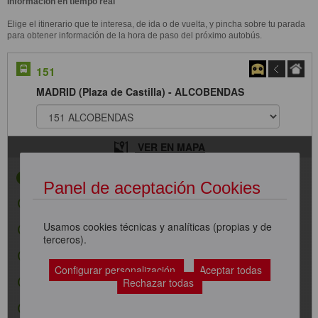
Información en tiempo real
Elige el itinerario que te interesa, de ida o de vuelta, y pincha sobre tu parada
para obtener información de la hora de paso del próximo autobús.