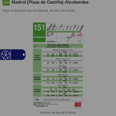
Madrid (Plaza de Castilla)-Alcobendas
151
Elige el itinerario que te interesa, de ida o de vuelta.
Horario de ida de la línea