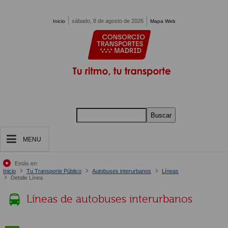
Pasar al contenido principal
sábado, 8 de agosto de 2026
Inicio
Mapa Web
Buscar
MENU
Estás en:
Inicio
Tu Transporte Público
Autobuses interurbanos
Líneas
Detalle Línea
Líneas de autobuses interurbanos