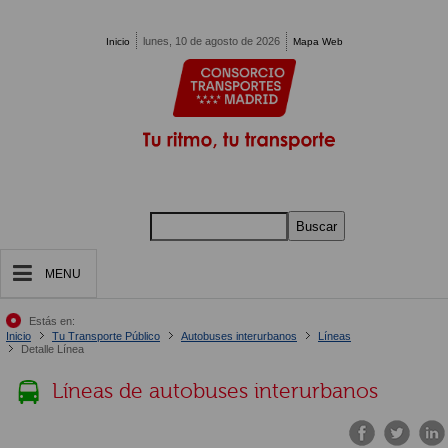
Pasar al contenido principal
lunes, 10 de agosto de 2026
Inicio
Mapa Web
Buscar
MENU
Estás en:
Inicio
Tu Transporte Público
Autobuses interurbanos
Líneas
Detalle Línea
Líneas de autobuses interurbanos