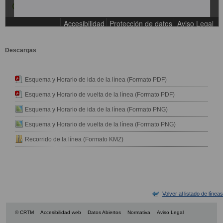
Descargas
Esquema y Horario de ida de la línea (Formato PDF)
Esquema y Horario de vuelta de la línea (Formato PDF)
Esquema y Horario de ida de la línea (Formato PNG)
Esquema y Horario de vuelta de la línea (Formato PNG)
Recorrido de la línea (Formato KMZ)
Volver al listado de líneas
© CRTM
Accesibilidad web
Datos Abiertos
Normativa
Aviso Legal