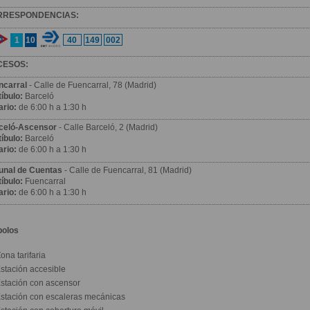
RRESPONDENCIAS:
1
10
40
149
002
CESOS:
ncarral
- Calle de Fuencarral, 78 (Madrid)
íbulo:
Barceló
ario:
de 6:00 h a 1:30 h
celó-Ascensor
- Calle Barceló, 2 (Madrid)
íbulo:
Barceló
ario:
de 6:00 h a 1:30 h
bunal de Cuentas
- Calle de Fuencarral, 81 (Madrid)
íbulo:
Fuencarral
ario:
de 6:00 h a 1:30 h
bolos
ona tarifaria
stación accesible
stación con ascensor
stación con escaleras mecánicas