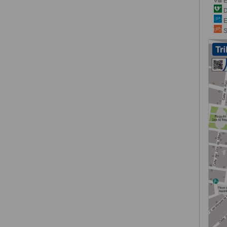
E
D
E
S