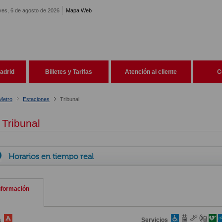
ves, 6 de agosto de 2026
Mapa Web
adrid
Billetes y Tarifas
Atención al cliente
C
Metro
Estaciones
Tribunal
Tribunal
Horarios en tiempo real
nformación
a
Servicios