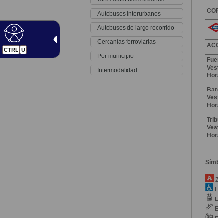
CO
Autobuses interurbanos
Autobuses de largo recorrido
Cercanías ferroviarias
AC
CTRL
U
Por municipio
Fue
Vest
Intermodalidad
Hor
Bar
Vest
Hor
Tri
Vest
Hor
Sím
Z
E
E
E