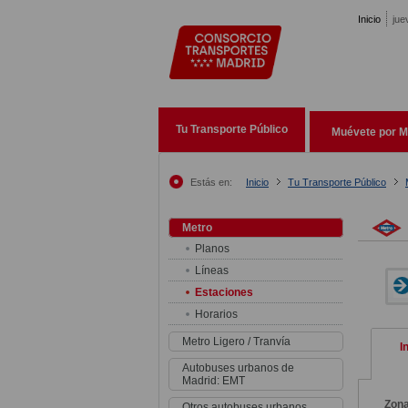
Pasar al contenido principal
Inicio
jue
Tu Transporte Público
Muévete por M
Estás en:
Inicio
Tu Transporte Público
Metro
Planos
Líneas
Estaciones
Horarios
Metro Ligero / Tranvía
I
Autobuses urbanos de
Madrid: EMT
Zon
Otros autobuses urbanos