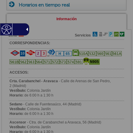
Horarios en tiempo real
Información
Zona
Servicios
CORRESPONDENCIAS:
10
2
3
H
65
510A
532
560
561
561A
N905
561B
562
563
564
571
572
573
574
591
ACCESOS:
Crta. Carabanchel - Aravaca
- Calle de Arenas de San Pedro,
2 (Madrid)
Vestíbulo:
Colonia Jardín
Horario:
de 6:00 h a 1:30 h
Sedano
- Calle de Fuentesaúco, 44 (Madrid)
Vestíbulo:
Colonia Jardín
Horario:
de 6:00 h a 1:30 h
Ascensor
- Ctra. de Carabanchel a Aravaca, 56 (Madrid)
Vestíbulo:
Colonia Jardín
Horario:
de 6:00 h a 1:30 h