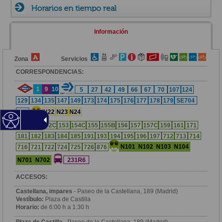
Horarios en tiempo real
Información
Zona
Servicios
CORRESPONDENCIAS:
1
9
10
5
27
42
49
66
67
70
107
124
129
134
135
147
149
173
174
175
176
177
178
179
SE704
T62
N22
N23
N24
151
152C
153
154C
155
155B
156
157
157C
159
161
171
181
182
183
184
185
191
193
194
195
196
197
712
713
714
N101
N102
N103
N104
716
721
722
724
725
726
876
N701
N702
231R6
ACCESOS:
Castellana, impares
- Paseo de la Castellana, 189 (Madrid)
Vestíbulo:
Plaza de Castilla
Horario:
de 6:00 h a 1:30 h