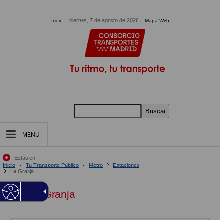
Pasar al contenido principal
viernes, 7 de agosto de 2026
Inicio
Mapa Web
Buscar
MENU
Estás en:
Inicio
Tu Transporte Público
Metro
Estaciones
La Granja
La Granja