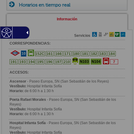
Horarios en tiempo real
Información
Zona
Servicios
CORRESPONDENCIAS:
10
152C
161
166
171
180
181
182
183
184
N103
N104
191
193
194
195
196
197
210
7
ACCESOS:
Ascensor
- Paseo Europa, SN (San Sebastián de los Reyes)
Vestíbulo:
Hospital Infanta Sofía
Horario:
de 6:00 h a 1:30 h
Poeta Rafael Morales
- Paseo Europa, SN (San Sebastián de los
Reyes)
Vestíbulo:
Hospital Infanta Sofía
Horario:
de 6:00 h a 1:30 h
Hospital Infanta Sofía
- Paseo Europa, SN (San Sebastián de los
Reyes)
Vestíbulo:
Hospital Infanta Sofía