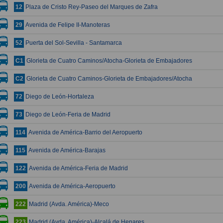
Plaza de Cristo Rey-Paseo del Marques de Zafra
12
Avenida de Felipe II-Manoteras
29
Puerta del Sol-Sevilla - Santamarca
52
Glorieta de Cuatro Caminos/Atocha-Glorieta de Embajadores
C1
Glorieta de Cuatro Caminos-Glorieta de Embajadores/Atocha
C2
Diego de León-Hortaleza
72
Diego de León-Feria de Madrid
73
Avenida de América-Barrio del Aeropuerto
114
Avenida de América-Barajas
115
Avenida de América-Feria de Madrid
122
Avenida de América-Aeropuerto
200
Madrid (Avda. América)-Meco
222
Madrid (Avda. América)-Alcalá de Henares
223