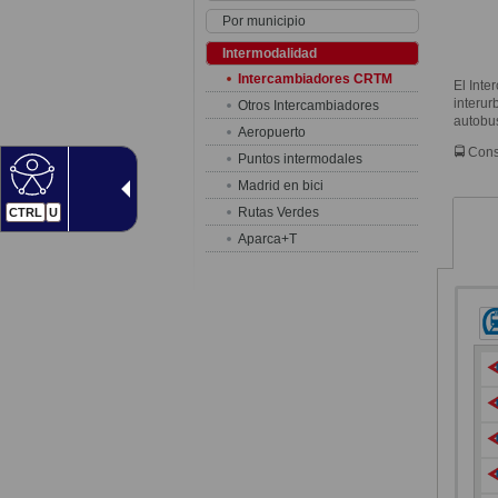
Por municipio
Intermodalidad
Intercambiadores CRTM
El Inte
interur
Otros Intercambiadores
autobu
Aeropuerto
🚍 Con
Puntos intermodales
Madrid en bici
Rutas Verdes
CTRL
U
Aparca+T
Me