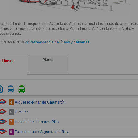
rcambiador de Transportes de Avenida de América conecta las líneas de autobuses
banos y de largo recorrido que acceden a Madrid por la A-2 con la red de Metro y
ses urbanos.
sulta en PDF la
correspondencia de líneas y dársenas
.
Planos
Líneas
tro
Autobus urbano de Madrid (EMT)
Autobus interurbano
Argüelles-Pinar de Chamartín
4
Circular
6
Hospital del Henares-Pitis
7
Paco de Lucía-Arganda del Rey
9