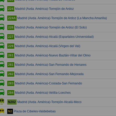
Madrid (Avda. América)-Torrejón de Ardoz
224
Madrid (Avda. América)-Torrejón de Ardoz (La Mancha Amarilla)
224A
Madrid (Avda. América)-Torrejón de Ardoz (El Soto)
226
Madrid (Avda. América)-Alcalá (Espartales-Universidad)
227
Madrid (Avda. América)-Alcalá (Virgen del Val)
229
Madrid (Avda. América)-Nuevo Baztán-Villar del Olmo
261
Madrid (Avda. América)-San Fernando de Henares
281
Madrid (Avda. América)-San Fernando-Mejorada
282
Madrid (Avda. América)-Coslada-San Fernando
283
Madrid (Avda. América)-Velilla-Loeches
284
Madrid (Avda. América)-Torrejón-Alcalá-Meco
N202
Plaza de Cibeles-Valdebebas
N2