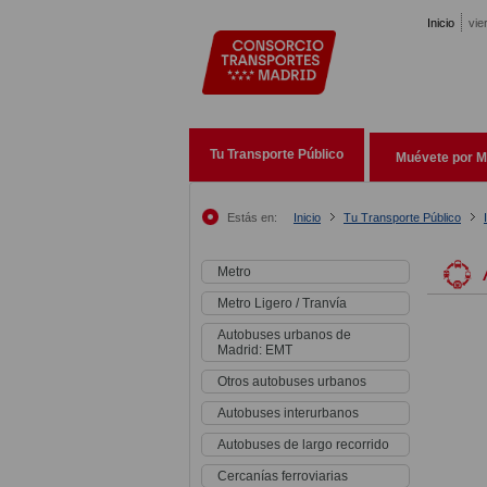
Pasar al contenido principal
Inicio
vie
Tu Transporte Público
Muévete por M
Estás en:
Inicio
Tu Transporte Público
Metro
Metro Ligero / Tranvía
Autobuses urbanos de
Madrid: EMT
Otros autobuses urbanos
Autobuses interurbanos
Autobuses de largo recorrido
Cercanías ferroviarias