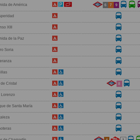
nida de América
6
7
9
speridad
nso XIII
nida de la Paz
ro Soria
eranza
illas
de Cristal
8
 Lorenzo
que de Santa María
taleza
oteras
ar de Chamartín