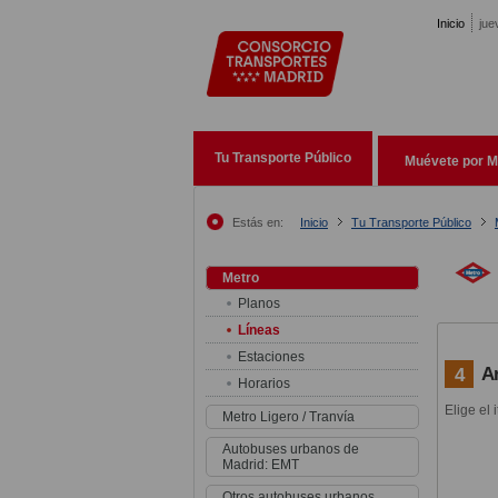
Pasar al contenido principal
Inicio
jue
Tu Transporte Público
Muévete por M
Estás en:
Inicio
Tu Transporte Público
Metro
Planos
Líneas
Estaciones
A
4
Horarios
Elige el 
Metro Ligero / Tranvía
Autobuses urbanos de
Madrid: EMT
Otros autobuses urbanos