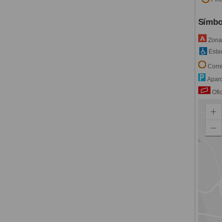
Símbo
Zona 
Estac
Corre
Aparc
Ofic