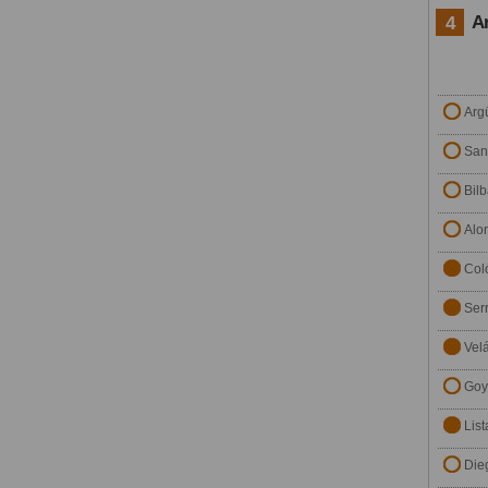
A
4
Arg
San
Bil
Alo
Col
Ser
Vel
Goy
List
Die