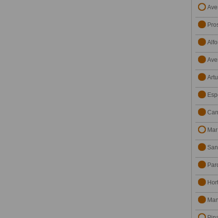
Ave
Pro
Alfo
Ave
Artu
Esp
Can
Mar 
San
Par
Hor
Man
Pin