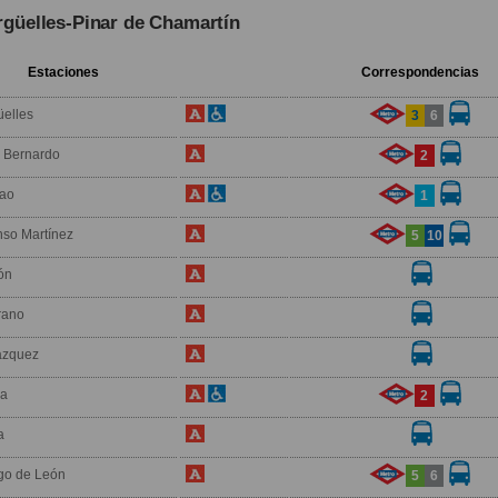
rgüelles-Pinar de Chamartín
Estaciones
Correspondencias
üelles
3
6
 Bernardo
2
bao
1
nso Martínez
5
10
ón
rano
ázquez
a
2
a
go de León
5
6