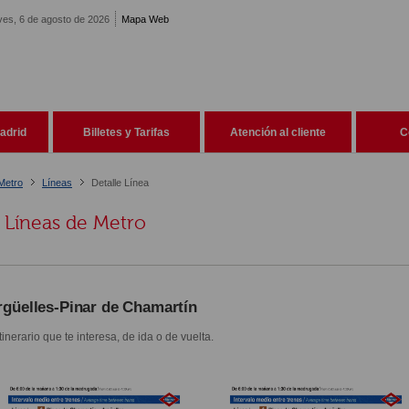
ves, 6 de agosto de 2026
Mapa Web
adrid
Billetes y Tarifas
Atención al cliente
C
Metro
Líneas
Detalle Línea
Líneas de Metro
rgüelles-Pinar de Chamartín
itinerario que te interesa, de ida o de vuelta.