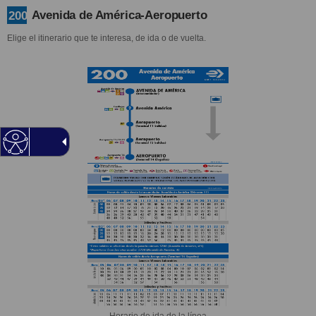
Avenida de América-Aeropuerto
200
Elige el itinerario que te interesa, de ida o de vuelta.
Horario de ida de la línea