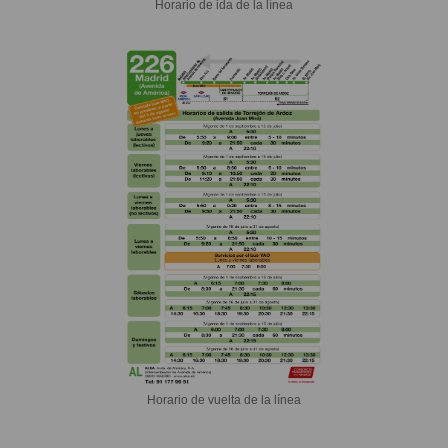
Horario de ida de la línea
Horario de vuelta de la línea