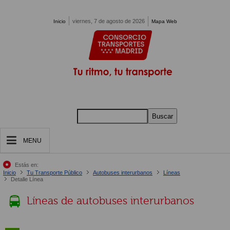
Pasar al contenido principal
viernes, 7 de agosto de 2026
Inicio
Mapa Web
Buscar
MENU
Estás en:
Inicio
Tu Transporte Público
Autobuses interurbanos
Líneas
Detalle Línea
Líneas de autobuses interurbanos