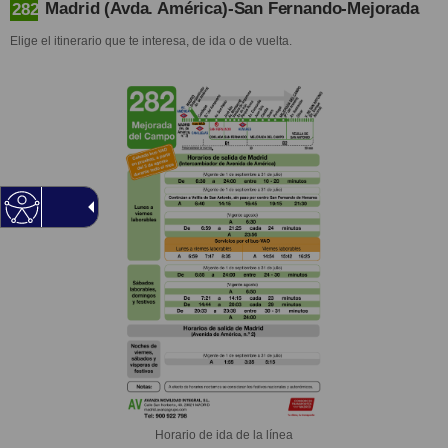
Madrid (Avda. América)-San Fernando-Mejorada
282
Elige el itinerario que te interesa, de ida o de vuelta.
Horario de ida de la línea