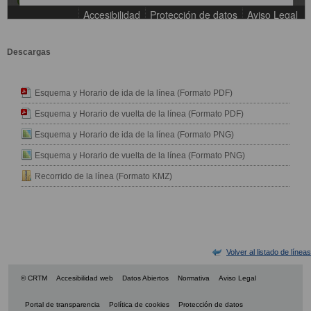
Descargas
Esquema y Horario de ida de la línea (Formato PDF)
Esquema y Horario de vuelta de la línea (Formato PDF)
Esquema y Horario de ida de la línea (Formato PNG)
Esquema y Horario de vuelta de la línea (Formato PNG)
Recorrido de la línea (Formato KMZ)
Volver al listado de líneas
© CRTM
Accesibilidad web
Datos Abiertos
Normativa
Aviso Legal
Portal de transparencia
Política de cookies
Protección de datos