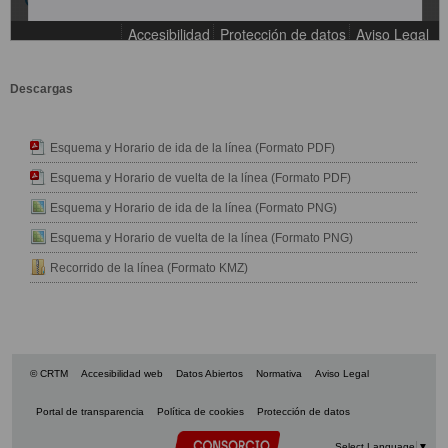
Descargas
Esquema y Horario de ida de la línea (Formato PDF)
Esquema y Horario de vuelta de la línea (Formato PDF)
Esquema y Horario de ida de la línea (Formato PNG)
Esquema y Horario de vuelta de la línea (Formato PNG)
Recorrido de la línea (Formato KMZ)
© CRTM
Accesibilidad web
Datos Abiertos
Normativa
Aviso Legal
Portal de transparencia
Política de cookies
Protección de datos
Select Language
▼