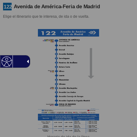
Avenida de América-Feria de Madrid
122
Elige el itinerario que te interesa, de ida o de vuelta.
Horario de ida de la línea