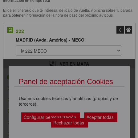
Información en tiempo real
Elige el itinerario que te interesa, de ida o de vuelta, y pincha sobre tu parada
para obtener información de la hora de paso del próximo autobús.