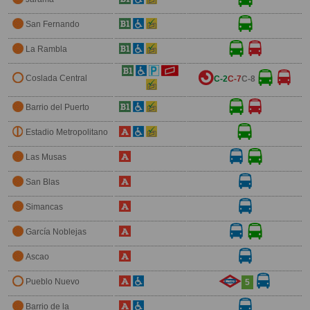
San Fernando
La Rambla
Coslada Central
C-2
C-7
C-8
Barrio del Puerto
Estadio Metropolitano
Las Musas
San Blas
Simancas
García Noblejas
Ascao
Pueblo Nuevo
5
Barrio de la