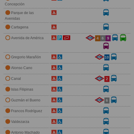
Concepción
Parque de las
Avenidas
Cartagena
Avenida de América
4
6
9
Gregorio Marañón
10
Alonso Cano
Canal
2
Islas Filipinas
Guzmán el Bueno
6
Francos Rodríguez
Valdezarza
Antonio Machado