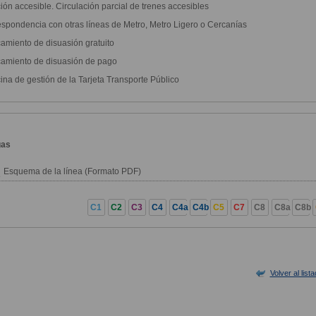
ión accesible. Circulación parcial de trenes accesibles
spondencia con otras líneas de Metro, Metro Ligero o Cercanías
amiento de disuasión gratuito
amiento de disuasión de pago
ina de gestión de la Tarjeta Transporte Público
gas
Esquema de la línea (Formato PDF)
C1
C2
C3
C4
C4a
C4b
C5
C7
C8
C8a
C8b
Volver al list