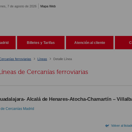
rnes, 7 de agosto de 2026
Mapa Web
adrid
Billetes y Tarifas
Atención al cliente
C
Cercanías ferroviarias
Líneas
Detalle Línea
Líneas de Cercanías ferroviarias
uadalajara- Alcalá de Henares-Atocha-Chamartín – Villalb
 de Cercanías Madrid
Volver al lista