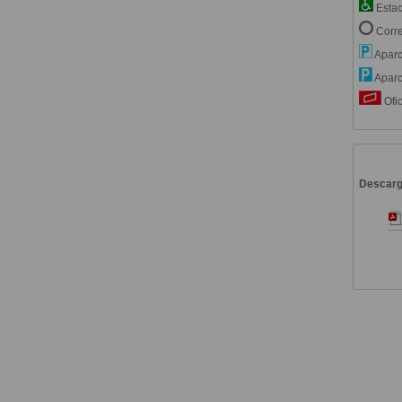
Estac
Corre
Aparc
Aparc
Ofic
Descar