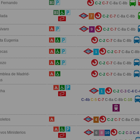
 Fernando
C-2
C-7
C-8a
C-8b
lada
7
C-2
C-7
C-8a
C-8b
álvaro
9
C-2
C-7
C-8a
C-8b
ta Eugenia
C-2
C-7
C-8a
C-8b
lecas
1
C-2
C-7
C-8a
C-8b
Pozo
C-2
C-7
C-8a
C-8b
mblea de Madrid-
C-2
C-7
C-8a
C-8b
as
cha
1
C-2
C-3
C-4
C-
C-4b
C-5
C-7
C-8a
C-8b
C-10
oletos
4
C-2
C-7
C-8a
C-8b
vos Ministerios
6
8
10
C-2
C-3
C-4