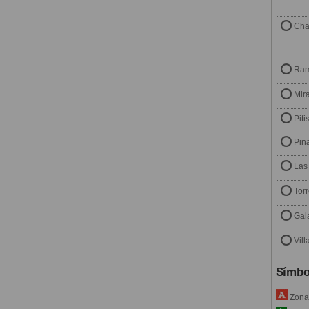
Cha
Ram
Mir
Piti
Pin
Las
Tor
Gal
Vil
Símbo
Zona 