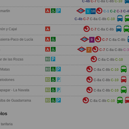
C-4b
C-7
C-8a
C-8b
C-10
martín
1
10
C-1
C-2
C-3
C-4
C-4b
C-7
C-8a
C-8b
C-10
ón y Cajal
C-7
C-8a
C-8b
asierra-Paco de Lucía
9
C-7
C-8a
C-8b
s
7
C-7
C-8a
C-8b
C-3
ar de las Rozas
C-8a
C-8b
C-10
 Matas
C-8a
C-8b
C-10
relodones
C-8a
C-8b
C-10
apagar - La Navata
C-8a
C-8b
C-10
lalba de Guadarrama
C-8a
C-8b
C-10
los
tarifaria