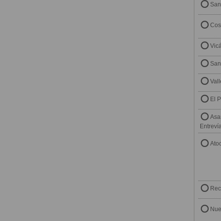
San
Cos
Vic
San
Val
El 
Asa
Entreví
Ato
Rec
Nue