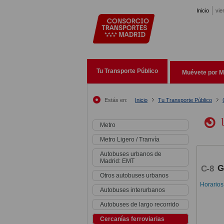
Pasar al contenido principal
Inicio
vie
Tu Transporte Público
Muévete por M
Estás en:
Inicio
Tu Transporte Público
Metro
Metro Ligero / Tranvía
Autobuses urbanos de
Madrid: EMT
G
C-8
Otros autobuses urbanos
Horarios
Autobuses interurbanos
Autobuses de largo recorrido
Cercanías ferroviarias