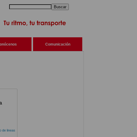
Buscar
onócenos
Comunicación
a
do de lineas