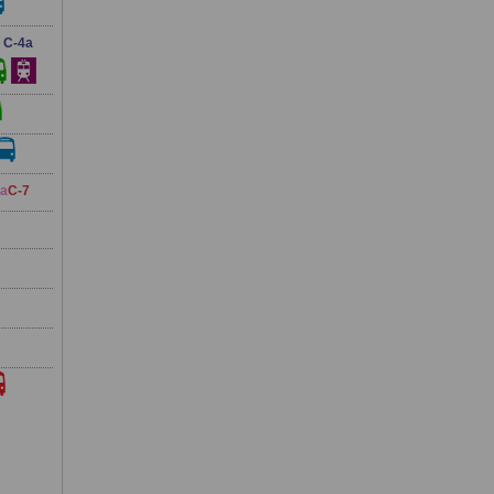
C-4a
a
C-7