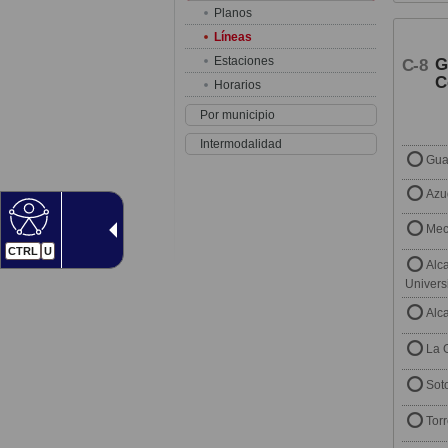
Planos
Líneas
Estaciones
G
C-8
C
Horarios
Por municipio
Intermodalidad
Gua
Azu
Me
CTRL
U
Alc
Univers
Alc
La 
Sot
Tor