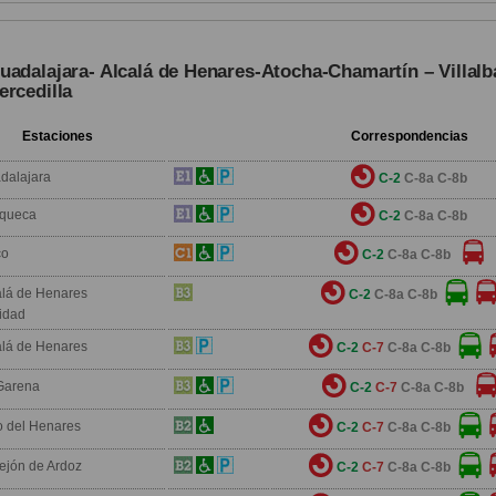
uadalajara- Alcalá de Henares-Atocha-Chamartín – Villalb
ercedilla
Estaciones
Correspondencias
dalajara
C-2
C-8a
C-8b
queca
C-2
C-8a
C-8b
co
C-2
C-8a
C-8b
alá de Henares
C-2
C-8a
C-8b
idad
alá de Henares
C-2
C-7
C-8a
C-8b
Garena
C-2
C-7
C-8a
C-8b
o del Henares
C-2
C-7
C-8a
C-8b
rejón de Ardoz
C-2
C-7
C-8a
C-8b