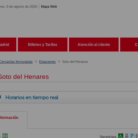
ves, 6 de agosto de 2026
Mapa Web
adrid
Billetes y Tarifas
Atención al cliente
C
Cercanías ferroviarias
Estaciones
Soto del Henares
oto del Henares
Horarios en tiempo real
nformación
a
Servicios