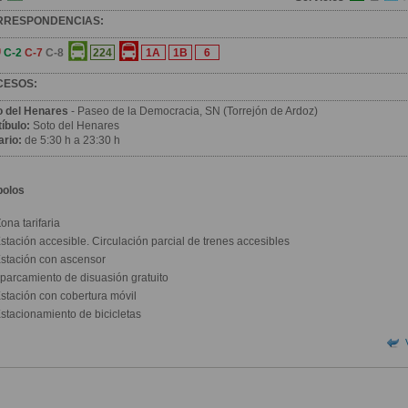
RRESPONDENCIAS:
C-2
C-7
C-8
224
1A
1B
6
CESOS:
o del Henares
- Paseo de la Democracia, SN (Torrejón de Ardoz)
íbulo:
Soto del Henares
ario:
de 5:30 h a 23:30 h
bolos
ona tarifaria
stación accesible. Circulación parcial de trenes accesibles
stación con ascensor
parcamiento de disuasión gratuito
stación con cobertura móvil
stacionamiento de bicicletas