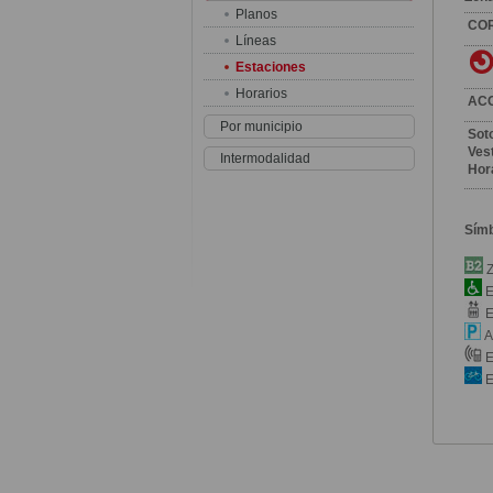
Planos
CO
Líneas
Estaciones
Horarios
AC
Por municipio
Sot
Vest
Intermodalidad
Hor
Sím
Z
E
E
A
E
E