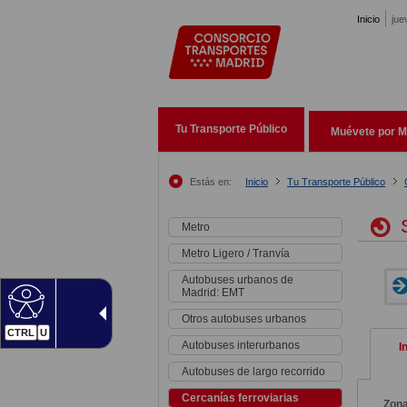
Pasar al contenido principal
Inicio
jue
Tu Transporte Público
Muévete por M
Estás en:
Inicio
Tu Transporte Público
S
Metro
Metro Ligero / Tranvía
Autobuses urbanos de
Madrid: EMT
Otros autobuses urbanos
CTRL
U
Autobuses interurbanos
I
Autobuses de largo recorrido
Cercanías ferroviarias
Zon