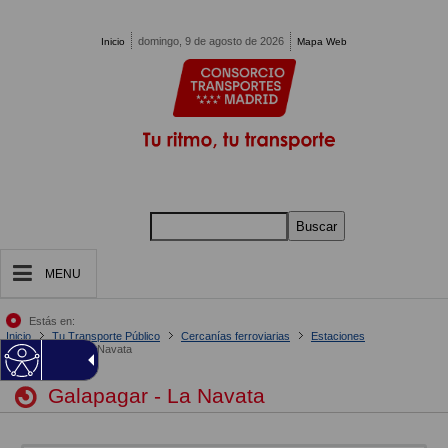
Pasar al contenido principal
domingo, 9 de agosto de 2026
Inicio
Mapa Web
Buscar
MENU
Estás en:
Inicio
Tu Transporte Público
Cercanías ferroviarias
Estaciones
Galapagar - La Navata
Galapagar - La Navata