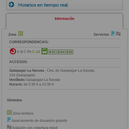
Horarios en tiempo real
Información
Zona
Servicios
CORRESPONDENCIAS:
C-8a
C-8
C-10
632
634
635
ACCESOS:
Galapagar-La Navata
- Ctra. de Galapagar-La Navata,
154 (Galapagar)
Vestíbulo:
Galapagar-La Navata
Horario:
de 5:30 h a 23:30 h
Símbolos
Zona tarifaria
Aparcamiento de disuasión gratuito
Estación con cobertura móvil