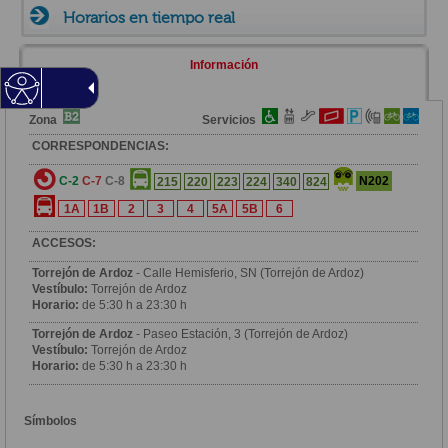
Horarios en tiempo real
Información
Zona
Servicios
CORRESPONDENCIAS:
C-2
C-7
C-8
N202
215
220
223
224
340
824
1A
1B
2
3
4
5A
5B
6
ACCESOS:
Torrejón de Ardoz
- Calle Hemisferio, SN (Torrejón de Ardoz)
Vestíbulo:
Torrejón de Ardoz
Horario:
de 5:30 h a 23:30 h
Torrejón de Ardoz
- Paseo Estación, 3 (Torrejón de Ardoz)
Vestíbulo:
Torrejón de Ardoz
Horario:
de 5:30 h a 23:30 h
Símbolos