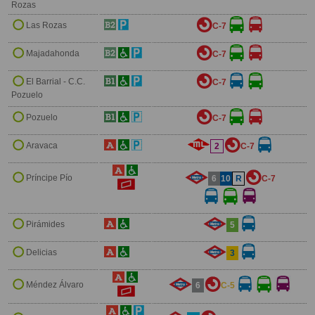
Rozas
Las Rozas
C-7
Majadahonda
C-7
El Barrial - C.C.
C-7
Pozuelo
Pozuelo
C-7
Aravaca
2
C-7
Príncipe Pío
6
10
R
C-7
Pirámides
5
Delicias
3
Méndez Álvaro
6
C-5