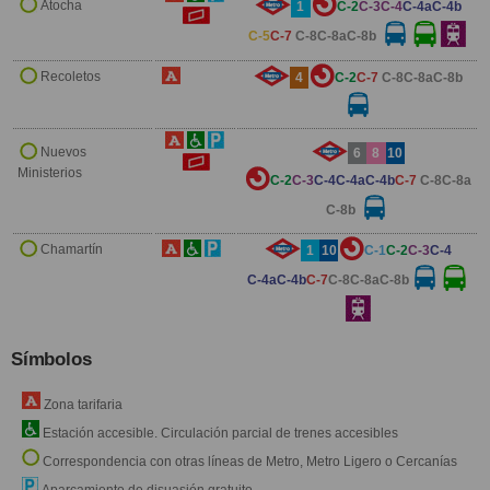
Atocha
1
C-2
C-3C-4
C-4a
C-4b
C-5
C-7
C-8
C-8a
C-8b
Recoletos
4
C-2
C-7
C-8
C-8a
C-8b
Nuevos
6
8
10
Ministerios
C-2
C-3
C-4
C-4a
C-4b
C-7
C-8
C-8a
C-8b
Chamartín
1
10
C-1
C-2
C-3
C-4
C-4a
C-4b
C-7
C-8
C-8a
C-8b
Símbolos
Zona tarifaria
Estación accesible. Circulación parcial de trenes accesibles
Correspondencia con otras líneas de Metro, Metro Ligero o Cercanías