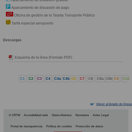
Aparcamiento de disuasión gratuito
Aparcamiento de disuasión de pago
Oficina de gestión de la Tarjeta Transporte Público
Tarifa especial aeropuerto
Descargas
Esquema de la línea (Formato PDF)
C1
C2
C3
C4
C4a
C4b
C5
C7
C8
C8a
C8b
C9
C10
Volver al listado de líneas
© CRTM
Accesibilidad web
Datos Abiertos
Normativa
Aviso Legal
Portal de transparencia
Política de cookies
Protección de datos