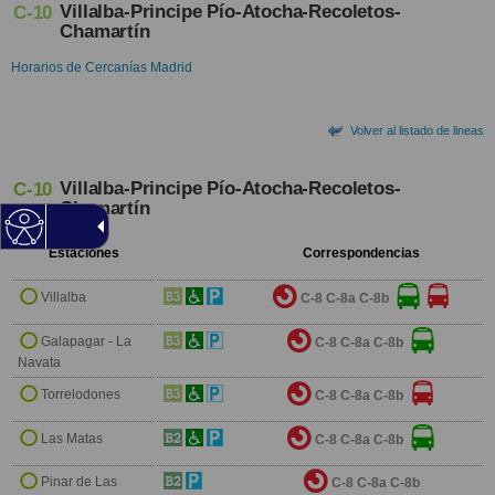
Villalba-Principe Pío-Atocha-Recoletos-
C-10
Chamartín
Horarios de Cercanías Madrid
Volver al listado de lineas
Villalba-Principe Pío-Atocha-Recoletos-
C-10
Chamartín
Estaciones
Correspondencias
Villalba
C-8
C-8a
C-8b
Galapagar - La
C-8
C-8a
C-8b
Navata
Torrelodones
C-8
C-8a
C-8b
Las Matas
C-8
C-8a
C-8b
Pinar de Las
C-8
C-8a
C-8b