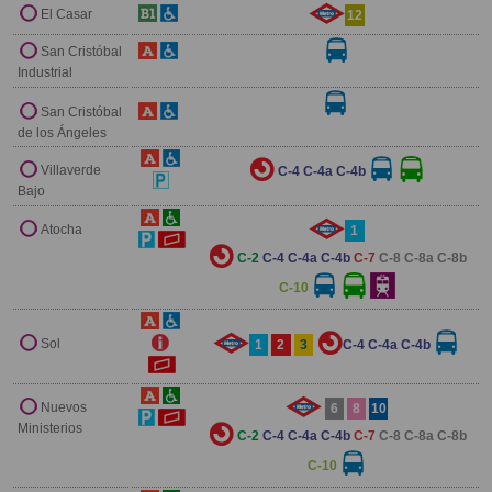
El Casar
12
San Cristóbal
Industrial
San Cristóbal
de los Ángeles
Villaverde
C-4
C-4a
C-4b
Bajo
Atocha
1
C-2
C-4
C-4a
C-4b
C-7
C-8
C-8a
C-8b
C-10
Sol
1
2
3
C-4
C-4a
C-4b
Nuevos
6
8
10
Ministerios
C-2
C-4
C-4a
C-4b
C-7
C-8
C-8a
C-8b
C-10