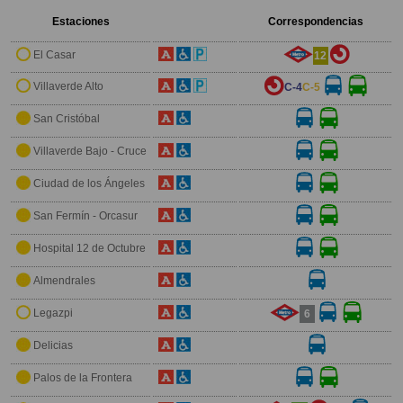
Estaciones
Correspondencias
El Casar
12
Villaverde Alto
C-4
C-5
San Cristóbal
Villaverde Bajo - Cruce
Ciudad de los Ángeles
San Fermín - Orcasur
Hospital 12 de Octubre
Almendrales
Legazpi
6
Delicias
Palos de la Frontera