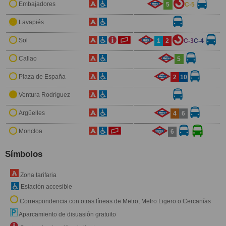
Embajadores
5
C-5
Lavapiés
Sol
1
2
C-3
C-4
Callao
5
Plaza de España
2
10
Ventura Rodríguez
Argüelles
4
6
Moncloa
6
Símbolos
Zona tarifaria
Estación accesible
Correspondencia con otras líneas de Metro, Metro Ligero o Cercanías
Aparcamiento de disuasión gratuito