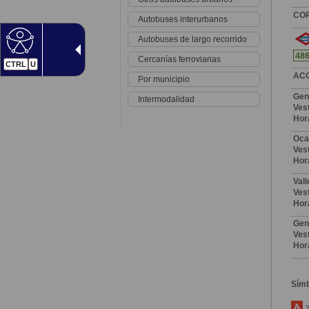
CO
Autobuses interurbanos
Autobuses de largo recorrido
48
Cercanías ferroviarias
CTRL
U
AC
Por municipio
Gen
Intermodalidad
Vest
Hor
Oc
Vest
Hor
Val
Vest
Hor
Gen
Vest
Hor
Sím
Z