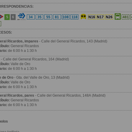
RRESPONDENCIAS:
5
6
34
35
55
81
108
118
N16
N17
N26
481
6
CESOS:
eral Ricardos, impares
- Calle del General Ricardos, 143 (Madrid)
íbulo:
General Ricardos
ario:
de 6:00 h a 1:30 h
a
- Calle del General Ricardos, 164 (Madrid)
íbulo:
Valle de Oro
ario:
de 6:00 h a 1:30 h
le de Oro
- Gta. del Valle de Oro, 13 (Madrid)
íbulo:
Valle de Oro
ario:
de 6:00 h a 1:30 h
eral Ricardos, pares
- Calle del General Ricardos, 148A (Madrid)
íbulo:
General Ricardos
ario:
de 6:00 h a 1:30 h
bolos
ona tarifaria