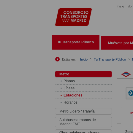
Pasar al contenido principal
Inicio
dom
Tu Transporte Público
Muévete por M
Estás en:
Inicio
Tu Transporte Público
Metro
Planos
Líneas
Estaciones
Horarios
Metro Ligero / Tranvía
I
Autobuses urbanos de
Madrid: EMT
Zon
Otros autobuses urbanos