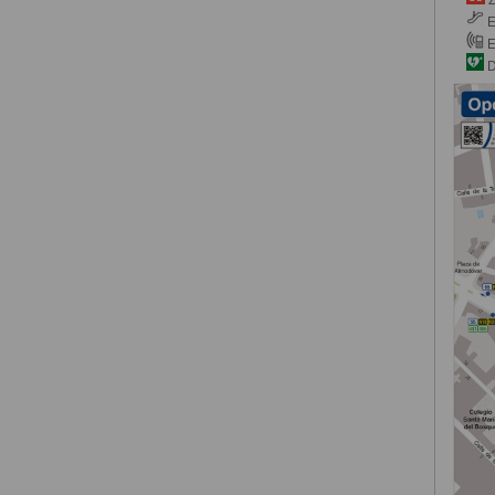
E
E
D