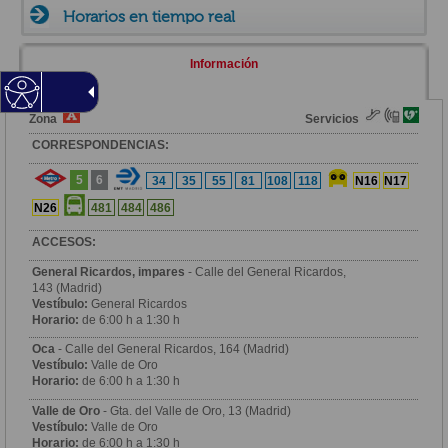
Horarios en tiempo real
Información
Zona
Servicios
CORRESPONDENCIAS:
5
6
34
35
55
81
108
118
N16
N17
N26
481
484
486
ACCESOS:
General Ricardos, impares
- Calle del General Ricardos,
143 (Madrid)
Vestíbulo:
General Ricardos
Horario:
de 6:00 h a 1:30 h
Oca
- Calle del General Ricardos, 164 (Madrid)
Vestíbulo:
Valle de Oro
Horario:
de 6:00 h a 1:30 h
Valle de Oro
- Gta. del Valle de Oro, 13 (Madrid)
Vestíbulo:
Valle de Oro
Horario:
de 6:00 h a 1:30 h