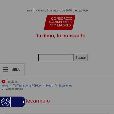
Pasar al contenido principal
sábado, 8 de agosto de 2026
Inicio
Mapa Web
Buscar
MENU
Estás en:
Inicio
Tu Transporte Público
Metro
Estaciones
Montecarmelo
Montecarmelo