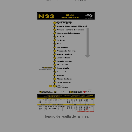
Horario de vuelta de la línea