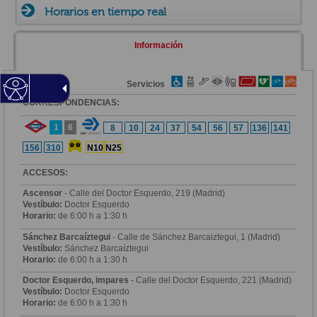
Horarios en tiempo real
Información
Zona
Servicios
CORRESPONDENCIAS:
1
6
8
10
24
37
54
56
57
136
141
156
310
N10
N25
ACCESOS:
Ascensor
- Calle del Doctor Esquerdo, 219 (Madrid)
Vestíbulo:
Doctor Esquerdo
Horario:
de 6:00 h a 1:30 h
Sánchez Barcaíztegui
- Calle de Sánchez Barcaiztegui, 1 (Madrid)
Vestíbulo:
Sánchez Barcaíztegui
Horario:
de 6:00 h a 1:30 h
Doctor Esquerdo, impares
- Calle del Doctor Esquerdo, 221 (Madrid)
Vestíbulo:
Doctor Esquerdo
Horario:
de 6:00 h a 1:30 h