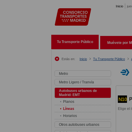
Pasar al contenido principal
Inicio
jue
Tu Transporte Público
Muévete por M
Estás en:
Inicio
Tu Transporte Público
Metro
Metro Ligero / Tranvía
Autobuses urbanos de
Madrid: EMT
P
N10
Planos
Líneas
Elige el 
Horarios
Otros autobuses urbanos