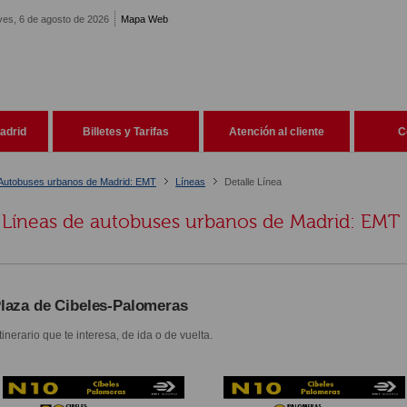
ves, 6 de agosto de 2026
Mapa Web
adrid
Billetes y Tarifas
Atención al cliente
C
Autobuses urbanos de Madrid: EMT
Líneas
Detalle Línea
Líneas de autobuses urbanos de Madrid: EMT
laza de Cibeles-Palomeras
itinerario que te interesa, de ida o de vuelta.