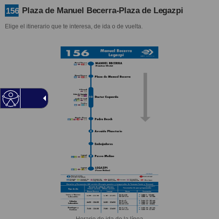
Plaza de Manuel Becerra-Plaza de Legazpi
156
Elige el itinerario que te interesa, de ida o de vuelta.
Horario de ida de la línea