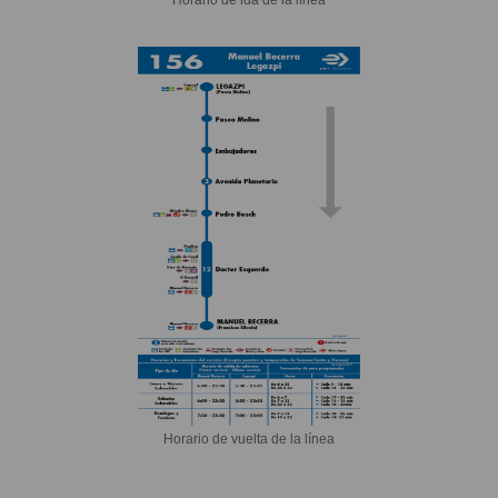
Horario de vuelta de la línea