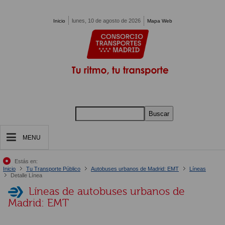
Pasar al contenido principal
lunes, 10 de agosto de 2026
Inicio
Mapa Web
Buscar
MENU
Estás en:
Inicio
Tu Transporte Público
Autobuses urbanos de Madrid: EMT
Líneas
Detalle Línea
Líneas de autobuses urbanos de
Madrid: EMT