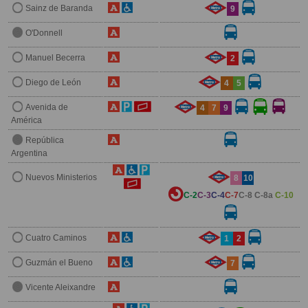
Sainz de Baranda
9
O'Donnell
Manuel Becerra
2
Diego de León
4
5
Avenida de
4
7
9
América
República
Argentina
Nuevos Ministerios
8
10
C-2
C-3
C-4
C-7
C-8
C-8a
C-10
Cuatro Caminos
1
2
Guzmán el Bueno
7
Vicente Aleixandre