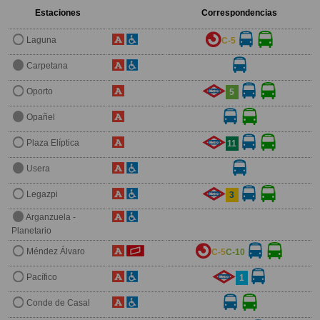
Estaciones
Correspondencias
Laguna
C-5
Carpetana
Oporto
5
Opañel
Plaza Elíptica
11
Usera
Legazpi
3
Arganzuela -
Planetario
Méndez Álvaro
C-5
C-10
Pacífico
1
Conde de Casal