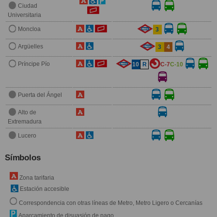
Ciudad
Universitaria
Moncloa
3
Argüelles
3
4
Príncipe Pío
10
R
C-7
C-10
Puerta del Ángel
Alto de
Extremadura
Lucero
Símbolos
Zona tarifaria
Estación accesible
Correspondencia con otras líneas de Metro, Metro Ligero o Cercanías
Aparcamiento de disuasión de pago