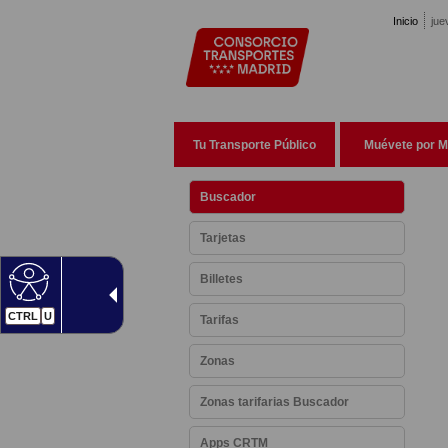
Pasar al contenido principal
Inicio
jue
Tu Transporte Público
Muévete por M
Buscador
Tarjetas
Billetes
CTRL
U
Tarifas
Zonas
Zonas tarifarias Buscador
Apps CRTM