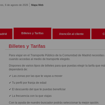
ves, 6 de agosto de 2026
Mapa Web
Billetes y Tarifas
adrid
Atención al cliente
C
Billetes y Tarifas
Para viajar en el Transporte Público de la Comunidad de Madrid necesitas ad
cuando accedas al medio de transporte elegido.
Dispones de varios tipos de billetes para que puedas elegir la tarifa que m
dependerá de:
✔ Las zonas por las que te vayas a mover
✔ Tu perfil por franja de edad
✔ El descuento del que te puedas beneficiar
✔ La frecuencia con la que viajas
Con la ayuda de nuestro buscador podrás seleccionar tu mejor opción.