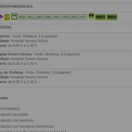
RRESPONDENCIAS:
12
N803
N804
468
481
485
486
491
492
493
497
CESOS:
ensor
- Avda. Orellana, 3 (Leganés)
íbulo:
Hospital Severo Ochoa
ario:
de 6:00 h a 1:30 h
pital Severo Ochoa
- Avda. Orellana, 3 (Leganés)
íbulo:
Hospital Severo Ochoa
ario:
de 6:00 h a 1:30 h
a. de Orellana
- Avda. Orellana, 3 (Leganés)
íbulo:
Hospital Severo Ochoa
ario:
de 6:00 h a 1:30 h
bolos
ona tarifaria
stación accesible
stación con ascensor
stación con escaleras mecánicas