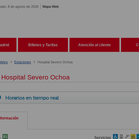
ado, 8 de agosto de 2026
Mapa Web
adrid
Billetes y Tarifas
Atención al cliente
C
Metro
Estaciones
Hospital Severo Ochoa
Hospital Severo Ochoa
Horarios en tiempo real
nformación
a
Servicios