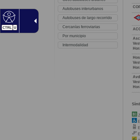
CO
Autobuses interurbanos
Autobuses de largo recorrido
Cercanías ferroviarias
CTRL
U
AC
Por municipio
Asc
Vest
Intermodalidad
Hor
Hos
Vest
Hor
Avd
Vest
Hor
Sím
Z
E
E
E