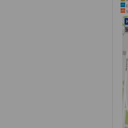
A
E
S