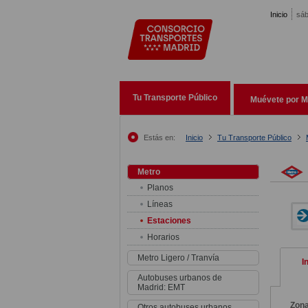
Pasar al contenido principal
Inicio
sáb
Tu Transporte Público
Muévete por M
Estás en:
Inicio
Tu Transporte Público
Metro
Planos
Líneas
Estaciones
Horarios
Metro Ligero / Tranvía
I
Autobuses urbanos de
Madrid: EMT
Zon
Otros autobuses urbanos