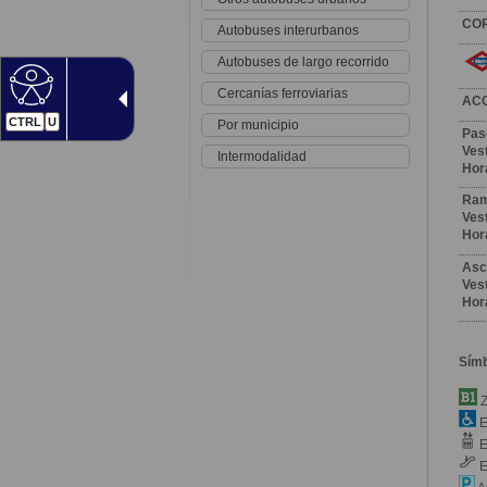
CO
Autobuses interurbanos
Autobuses de largo recorrido
Cercanías ferroviarias
AC
CTRL
U
Por municipio
Pas
Vest
Intermodalidad
Hor
Ram
Vest
Hor
Asc
Vest
Hor
Sím
Z
E
E
E