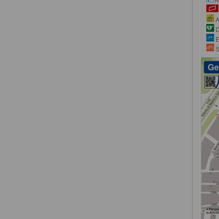
A
A
D
E
S