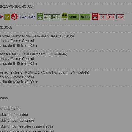
RRESPONDENCIAS:
12
C-4a
C-4b
N801
N805
428
468
2
PI1
PI2
CESOS:
eo del Ferrocarril
- Calle del Muelle, 1 (Getafe)
íbulo:
Getafe Central
ario:
de 6:00 h a 1:30 h
on y Cajal
- Calle Ferrocarril, SN (Getafe)
íbulo:
Getafe Central
ario:
de 6:00 h a 1:30 h
ensor exterior RENFE 1
- Calle Ferrocarril, SN (Getafe)
íbulo:
Getafe Central
ario:
de 6:00 h a 1:30 h
bolos
ona tarifaria
stación accesible
stación con ascensor
stación con escaleras mecánicas