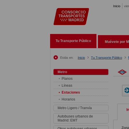
Pasar al contenido principal
Inicio
vie
Tu Transporte Público
Muévete por M
Estás en:
Inicio
Tu Transporte Público
Metro
Planos
Líneas
Estaciones
Horarios
Metro Ligero / Tranvía
I
Autobuses urbanos de
Madrid: EMT
Zon
Otros autobuses urbanos