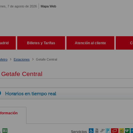
rnes, 7 de agosto de 2026
Mapa Web
adrid
Billetes y Tarifas
Atención al cliente
C
Metro
Estaciones
Getafe Central
Getafe Central
Horarios en tiempo real
nformación
a
Servicios