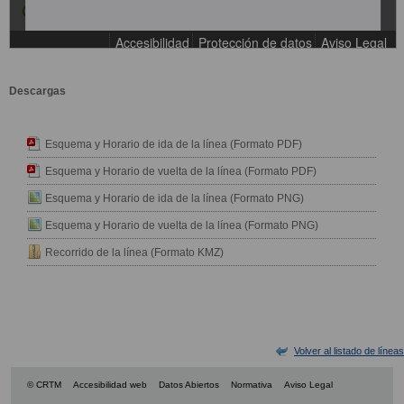
Descargas
Esquema y Horario de ida de la línea (Formato PDF)
Esquema y Horario de vuelta de la línea (Formato PDF)
Esquema y Horario de ida de la línea (Formato PNG)
Esquema y Horario de vuelta de la línea (Formato PNG)
Recorrido de la línea (Formato KMZ)
Volver al listado de líneas
© CRTM
Accesibilidad web
Datos Abiertos
Normativa
Aviso Legal