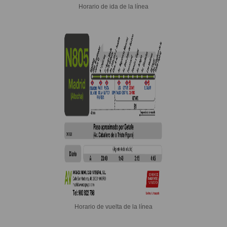
Horario de ida de la línea
Horario de vuelta de la línea