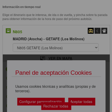
Información en tiempo real
Elige el itinerario que te interesa, de ida o de vuelta, y pincha sobre tu parada
para obtener información de la hora de paso del próximo autobús.