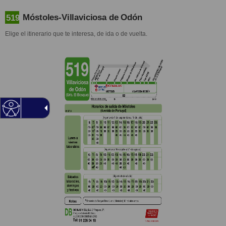
Móstoles-Villaviciosa de Odón
519
Elige el itinerario que te interesa, de ida o de vuelta.