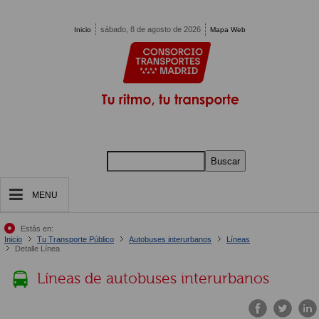
Pasar al contenido principal
sábado, 8 de agosto de 2026
Inicio
Mapa Web
Buscar
MENU
Estás en:
Inicio
Tu Transporte Público
Autobuses interurbanos
Líneas
Detalle Línea
Líneas de autobuses interurbanos