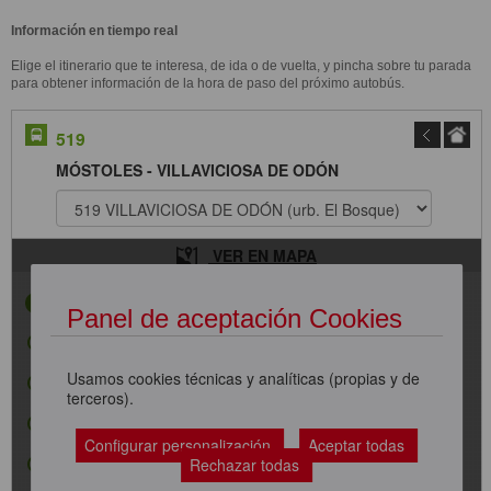
Información en tiempo real
Elige el itinerario que te interesa, de ida o de vuelta, y pincha sobre tu parada
para obtener información de la hora de paso del próximo autobús.