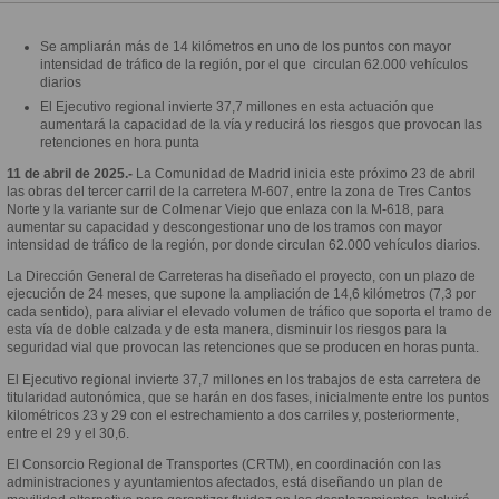
Se ampliarán más de 14 kilómetros en uno de los puntos con mayor
intensidad de tráfico de la región, por el que circulan 62.000 vehículos
diarios
El Ejecutivo regional invierte 37,7 millones en esta actuación que
aumentará la capacidad de la vía y reducirá los riesgos que provocan las
retenciones en hora punta
11 de abril de 2025.-
La Comunidad de Madrid inicia este próximo 23 de abril
las obras del tercer carril de la carretera M-607, entre la zona de Tres Cantos
Norte y la variante sur de Colmenar Viejo que enlaza con la M-618, para
aumentar su capacidad y descongestionar uno de los tramos con mayor
intensidad de tráfico de la región, por donde circulan 62.000 vehículos diarios.
La Dirección General de Carreteras ha diseñado el proyecto, con un plazo de
ejecución de 24 meses, que supone la ampliación de 14,6 kilómetros (7,3 por
cada sentido), para aliviar el elevado volumen de tráfico que soporta el tramo de
esta vía de doble calzada y de esta manera, disminuir los riesgos para la
seguridad vial que provocan las retenciones que se producen en horas punta.
El Ejecutivo regional invierte 37,7 millones en los trabajos de esta carretera de
titularidad autonómica, que se harán en dos fases, inicialmente entre los puntos
kilométricos 23 y 29 con el estrechamiento a dos carriles y, posteriormente,
entre el 29 y el 30,6.
El Consorcio Regional de Transportes (CRTM), en coordinación con las
administraciones y ayuntamientos afectados, está diseñando un plan de