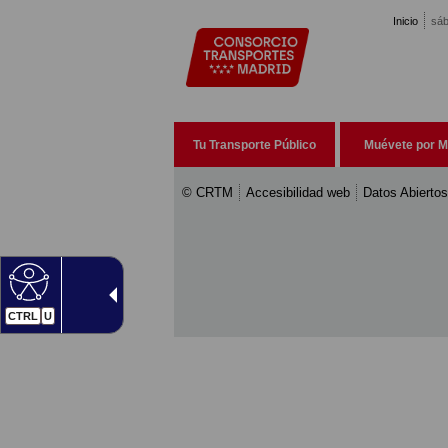
Pasar al contenido principal
Inicio
sáb
Tu Transporte Público
Muévete por M
© CRTM
Accesibilidad web
Datos Abiertos
CTRL
U