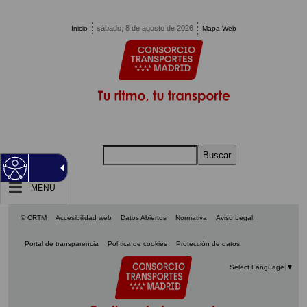
Pasar al contenido principal
sábado, 8 de agosto de 2026
Inicio
Mapa Web
Buscar
MENU
© CRTM
Accesibilidad web
Datos Abiertos
Normativa
Aviso Legal
Portal de transparencia
Política de cookies
Protección de datos
Select Language
▼