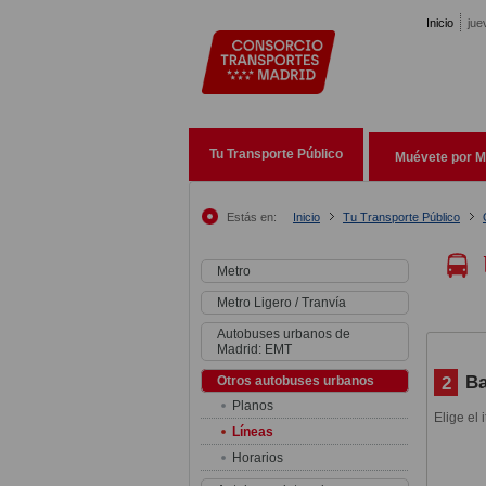
Pasar al contenido principal
Inicio
jue
Tu Transporte Público
Muévete por M
Estás en:
Inicio
Tu Transporte Público
Metro
Metro Ligero / Tranvía
Autobuses urbanos de
Madrid: EMT
Ba
2
Otros autobuses urbanos
Planos
Elige el 
Líneas
Horarios